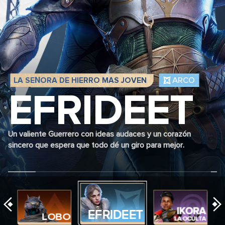
ARCO
LA SEÑORA DE HIERRO MÁS JOVEN
EFRIDEET
Un valiente Guerrero con ideas audaces y un corazón
sincero que espera que todo dé un giro para mejor.
EFRIDEET
2
LOBO