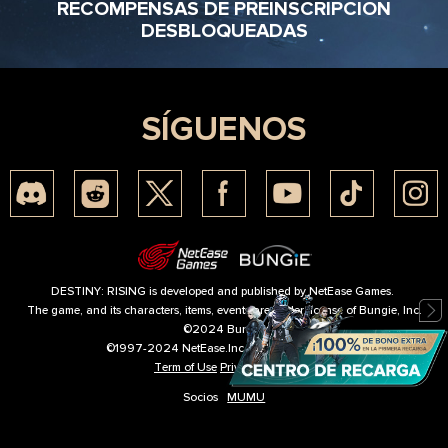
RECOMPENSAS DE PREINSCRIPCIÓN
DESBLOQUEADAS
SÍGUENOS
DESTINY: RISING is developed and published by NetEase Games.
The game, and its characters, items, events are under license of Bungie, Inc.
©2024 Bungie
©1997-2024 NetEase.Inc.All Right Reserved
Term of Use
Privacy Policy
Socios
MUMU